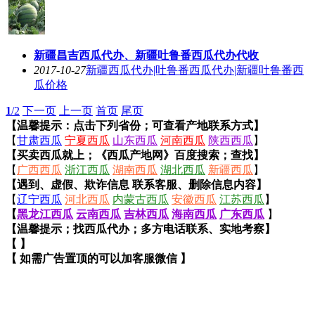
新疆昌吉西瓜代办、新疆吐鲁番西瓜代办代收
2017-10-27
新疆西瓜代办|吐鲁番西瓜代办|新疆吐鲁番西
瓜价格
1
/2
下一页
上一页
首页
尾页
【温馨提示：点击下列省份；可查看产地联系方式】
【
甘肃西瓜
宁夏西瓜
山东西瓜
河南西瓜
陕西西瓜
】
【买卖西瓜就上；《西瓜产地网》百度搜索；查找】
【
广西西瓜
浙江西瓜
湖南西瓜
湖北西瓜
新疆西瓜
】
【遇到、虚假、欺诈信息 联系客服、删除信息内容】
【
辽宁西瓜
河北西瓜
内蒙古西瓜
安徽西瓜
江苏西瓜
】
【
黑龙江西瓜
云南西瓜
吉林西瓜
海南西瓜
广东西瓜
】
【温馨提示；找西瓜代办；多方电话联系、实地考察】
【 】
【 如需广告置顶的可以加客服微信 】