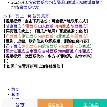
2021-04-17
安徽西瓜代办|安徽砀山西瓜|安徽西瓜价格产
地|安徽西瓜批发
1
/6
下一页
上一页
首页
尾页
【温馨提示：点击下列省份；可查看产地联系方式】
【
甘肃西瓜
宁夏西瓜
山东西瓜
河南西瓜
陕西西瓜
】
【买卖西瓜就上；《西瓜产地网》百度搜索；查找】
【
广西西瓜
浙江西瓜
湖南西瓜
湖北西瓜
新疆西瓜
】
【遇到、虚假、欺诈信息 联系客服、删除信息内容】
【
辽宁西瓜
河北西瓜
内蒙古西瓜
安徽西瓜
江苏西瓜
】
【
黑龙江西瓜
云南西瓜
吉林西瓜
海南西瓜
广东西瓜
】
【温馨提示；找西瓜代办；多方电话联系、实地考察】
【 】
【 如需广告置顶的可以加客服微信 】
首页
频道
我的
更多
首页
发送短信
拨打电话