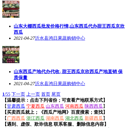
山东大棚西瓜批发价格行情,山东西瓜代办甜王西瓜京欣
西瓜
2021-04-27
沂水县鸿日果蔬购销中心
山东西瓜产地代办代收- 甜王西瓜京欣西瓜产地直销 保
质保量
2021-04-27
沂水县鸿日果蔬购销中心
1
/55
下一页
上一页
首页
尾页
【温馨提示：点击下列省份；可查看产地联系方式】
【
甘肃西瓜
宁夏西瓜
山东西瓜
河南西瓜
陕西西瓜
】
【买卖西瓜就上；《西瓜产地网》百度搜索；查找】
【
广西西瓜
浙江西瓜
湖南西瓜
湖北西瓜
新疆西瓜
】
【遇到、虚假、欺诈信息 联系客服、删除信息内容】