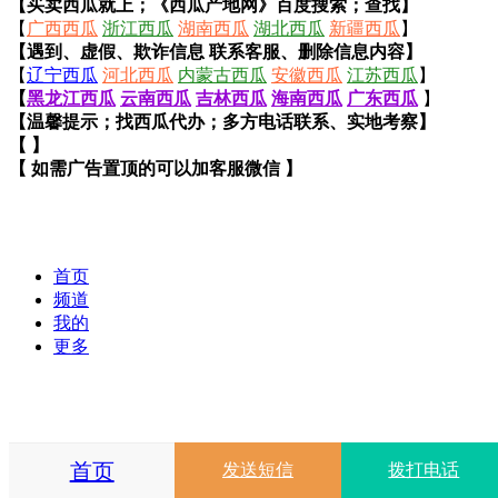
【买卖西瓜就上；《西瓜产地网》百度搜索；查找】
【
广西西瓜
浙江西瓜
湖南西瓜
湖北西瓜
新疆西瓜
】
【遇到、虚假、欺诈信息 联系客服、删除信息内容】
【
辽宁西瓜
河北西瓜
内蒙古西瓜
安徽西瓜
江苏西瓜
】
【
黑龙江西瓜
云南西瓜
吉林西瓜
海南西瓜
广东西瓜
】
【温馨提示；找西瓜代办；多方电话联系、实地考察】
【 】
【 如需广告置顶的可以加客服微信 】
首页
频道
我的
更多
首页
发送短信
拨打电话