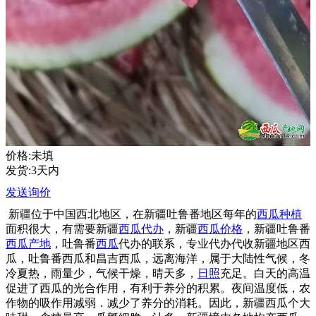
价格:未填
发货:3天内
发送询价
新疆位于中国西北地区，在新疆吐鲁番地区每年的
西瓜种植
面积很大，有需要新疆
西瓜代办
，新疆
西瓜价格
，新疆吐鲁番
西瓜产地
，吐鲁番
西瓜
代办的联系，专业代办代收新疆地区西
瓜，吐鲁番西瓜和昌吉西瓜，远离海洋，属于大陆性气候，冬
冷夏热，雨量少，气候干燥，晴天多，
日照
充足。白天的高温
促进了西瓜的光合作用，有利于养分的积累。夜间温度低，农
作物的吸作用减弱．减少了养分的消耗。因此，新疆西瓜个大