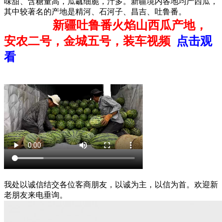
味甜、含糖量高，瓜瓤细脆，汁多。新疆境内各地均产西瓜，
其中较著名的产地是精河、石河子、昌吉、吐鲁番。
新疆吐鲁番火焰山西瓜产地，
安农二号，金城五号，装车视频
点击观
看
我处以诚信结交各位客商朋友，以诚为主，以信为首。欢迎新
老朋友来电垂询。