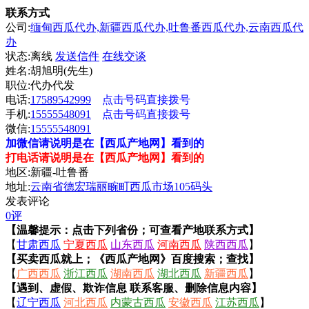
联系方式
公司:
缅甸西瓜代办,新疆西瓜代办,吐鲁番西瓜代办,云南西瓜代
办
状态:
离线
发送信件
在线交谈
姓名:胡旭明(先生)
职位:代办代发
电话:
17589542999
点击号码直接拨号
手机:
15555548091
点击号码直接拨号
微信:
15555548091
加微信请说明是在【西瓜产地网】看到的
打电话请说明是在【西瓜产地网】看到的
地区:新疆-吐鲁番
地址:
云南省德宏瑞丽畹町西瓜市场105码头
发表评论
0评
【温馨提示：点击下列省份；可查看产地联系方式】
【
甘肃西瓜
宁夏西瓜
山东西瓜
河南西瓜
陕西西瓜
】
【买卖西瓜就上；《西瓜产地网》百度搜索；查找】
【
广西西瓜
浙江西瓜
湖南西瓜
湖北西瓜
新疆西瓜
】
【遇到、虚假、欺诈信息 联系客服、删除信息内容】
【
辽宁西瓜
河北西瓜
内蒙古西瓜
安徽西瓜
江苏西瓜
】