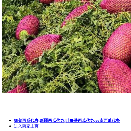
缅甸西瓜代办,新疆西瓜代办,吐鲁番西瓜代办,云南西瓜代办
进入商家主页