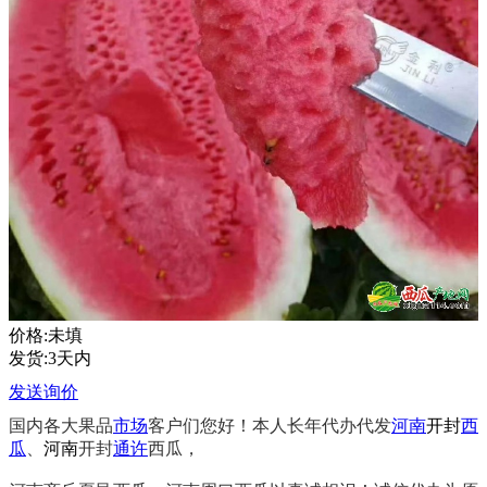
价格:未填
发货:3天内
发送询价
国内各大果品
市场
客户们您好！本人长年代办代发
河南
开封
西
瓜
、
河南
开封
通许
西瓜，