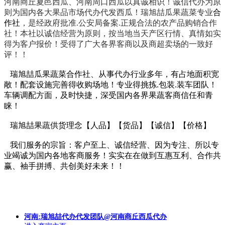
河南商丘夏邑西瓜、河南周口西瓜以真诚相识！诚信代办为原
则为国内各大果品市场代办代发西瓜！瑞旭喆瓜果蔬菜专业
合
作社
，是经政府批准.公安局备案.正规合法的农产品购销合作
社！本社以诚信经营为原则，按当地当天产区行情、真情如实
得为客户报价！受得了广大各界客商以及商超卖场的一致好
评！！
瑞旭喆瓜果蔬菜合作社、从事代办行业多年，有占地面积宽
敞！配套设施完善得收购场地！专业得挑拣.包装.装车团队！
车辆调配方面，及时快捷，深受国内各界果蔬客商信任和青
睐！
瑞旭喆果蔬供货理念【人品】【货品】【诚信】【价格】
我们服务的宗旨：客户至上、诚信经营、因为专注、所以专
业竭诚为国内各地客商服务！实实在在做到互惠互利、合作共
赢、袖手拼搏、共创美好未来！！
河南:瑞旭喆代办代发团队@河南商丘西瓜代办