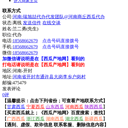
进入商家主页
联系方式
公司:
河南:瑞旭喆代办代发团队@河南商丘西瓜代办
状态:
离线
发送信件
在线交谈
姓名:兰二勇(先生)
职位:代办
电话:
18568662679
点击号码直接拨号
手机:
18568662679
点击号码直接拨号
微信:
18568662679
加微信请说明是在【西瓜产地网】看到的
打电话请说明是在【西瓜产地网】看到的
地区:河南-开封
地址:
河南省开封市通许县大岗李乡户岗村
邮编:475479
发表评论
0评
【温馨提示：点击下列省份；可查看产地联系方式】
【
甘肃西瓜
宁夏西瓜
山东西瓜
河南西瓜
陕西西瓜
】
【买卖西瓜就上；《西瓜产地网》百度搜索；查找】
【
广西西瓜
浙江西瓜
湖南西瓜
湖北西瓜
新疆西瓜
】
【遇到、虚假、欺诈信息 联系客服、删除信息内容】