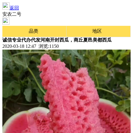
返回
安农二号
品类
地区
诚信专业代办代发河南开封西瓜，商丘夏邑美都西瓜
2020-03-18 12:47 浏览:
1150