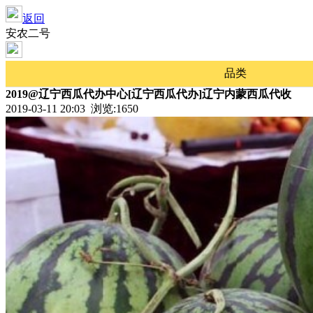
返回
安农二号
品类
2019@辽宁西瓜代办中心[辽宁西瓜代办]辽宁内蒙西瓜代收
2019-03-11 20:03 浏览:
1650