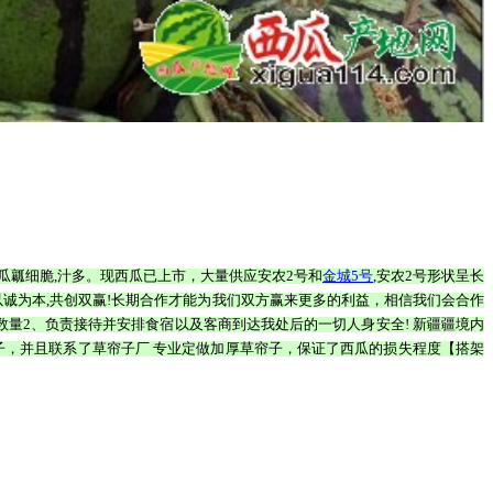
瓜瓤细脆,汁多。现西瓜已上市，大量供应安农2号和
金城5号
,安农2号形状呈长
,以诚为本,共创双赢!长期合作才能为我们双方赢来更多的利益，相信我们会合作
量2、负责接待并安排食宿以及客商到达我处后的一切人身安全! 新疆疆境内
子，并且联系了草帘子厂 专业定做加厚草帘子，保证了西瓜的损失程度【搭架