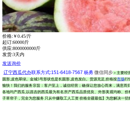
价格:
￥0.45
/斤
起订:60000斤
供应:8000000000斤
发货:3天内
发送询价
辽宁
西瓜代办
联系方式:151-6418-7567 杨勇
微信同步
＞主要经
圆形;皮色翠绿。金城5号形状也是长圆形,皮色发白。货源充足,价格按
市场
行
愉快！我们的服务宗旨：客户至上，诚信经营；确保让您放心而来，满意而归
各地均产西瓜,以昌吉的西瓜最为有名所产西瓜品质优良、外形美观均称、价
子草帘子，完全为您服务 只从中赚取工人工资 价格全疆最低】为您解决一切