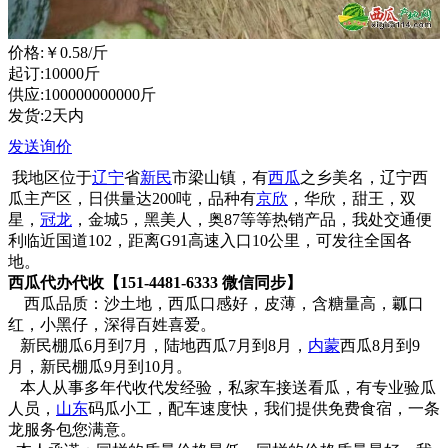
价格:
￥0.58
/斤
起订:10000斤
供应:100000000000斤
发货:2天内
发送询价
我地区位于
辽宁
省
新民
市梁山镇，有
西瓜
之乡美名，辽宁西
瓜主产区，日供量达200吨，品种有
京欣
，华欣，甜王，双
星，
冠龙
，金城5，黑美人，奥87等等热销产品，我处交通便
利临近国道102，距离G91高速入口10公里，可发往全国各
地。
西瓜代办代收【151-4481-6333 微信同步】
西瓜品质：沙土地，西瓜口感好，皮薄，含糖量高，瓤口
红，小黑仔，深得百姓喜爱。
新民棚瓜6月到7月，陆地西瓜7月到8月，
内蒙
西瓜8月到9
月，新民棚瓜9月到10月。
本人从事多年代收代发经验，私家车接送看瓜，有专业验瓜
人员，
山东
码瓜小工，配车速度快，我们提供免费食宿，一条
龙服务包您满意。