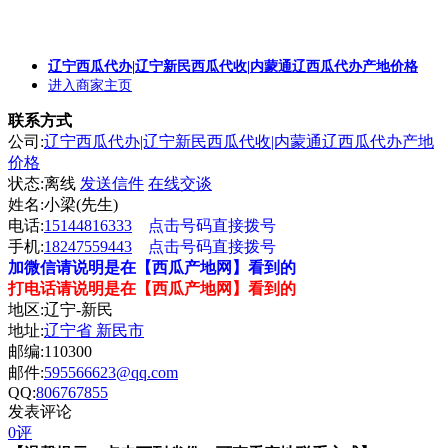
辽宁西瓜代办|辽宁新民西瓜代收|内蒙通辽西瓜代办产地价格
进入商家主页
联系方式
公司:
辽宁西瓜代办|辽宁新民西瓜代收|内蒙通辽西瓜代办产地
价格
状态:
离线
发送信件
在线交谈
姓名:小梁(先生)
电话:
15144816333
点击号码直接拨号
手机:
18247559443
点击号码直接拨号
加微信请说明是在【西瓜产地网】看到的
打电话请说明是在【西瓜产地网】看到的
地区:辽宁-新民
地址:
辽宁省 新民市
邮编:110300
邮件:
595566623@qq.com
QQ:
806767855
发表评论
0评