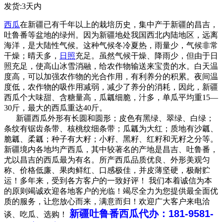
发货:3天内
西瓜
在新疆已有千年以上的栽培历史，集中产于新疆的昌吉，
吐鲁番等盆地的绿州。因为新疆地处我国西北内陆地区，远离
海洋，是大陆性气候。这种气候冬冷夏热，雨量少，气候非常
干燥；晴天多，
日照
充足。虽然气候干燥、降雨少，但由于日
照充足，使高山冰雪消融，给农作物输送来宝贵的水。白天温
度高，可以加强农作物的光合作用，有利养分的积累。夜间温
度低，农作物的吸作用减弱，减少了养分的消耗，因此，新疆
西瓜个大味甜、含糖量高，瓜瓤细脆，汁多，单瓜平均重15—
30斤，最大的西瓜重达40斤。
新疆西瓜外形有长圆和圆形；皮色有黑绿、翠绿、白绿；
条纹有锯齿条带、核桃纹细条带；瓜瓤为大红；质地有沙瓤、
脆瓤、柔瓤；种子有大籽；小籽、黑籽、红籽和无籽之分等。
新疆境内各地均产西瓜，其中较著名的产地是昌吉、吐鲁番，
尤以昌吉的西瓜最为有名。所产西瓜品质优良、外形美观匀
称、价格低廉、果肉鲜红、口感极佳，并皮薄坚硬，极耐贮
运！多年来，受到各方客户的一致好评！ 我们本着诚信为本
的原则竭诚欢迎各地客户的光临！竭尽全力为您提供最全面优
质的服务，让您放心而来，满意而归！欢迎广大客户来电洽
新疆吐鲁番西瓜代办：181-9581-
谈、吃瓜、选购！