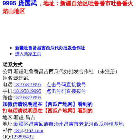
9995 庞国武
地址：新疆自治区吐鲁番市吐鲁番火
，
焰山地区
新疆吐鲁番昌吉西瓜代办批发合作社
进入商家主页
联系方式
公司:新疆吐鲁番昌吉西瓜代办批发合作社 （未注册）
姓名:庞国武
电话:
18195819995
点击号码直接拨号
手机:
18195819995
点击号码直接拨号
微信:
18195819995
加微信请说明是在【西瓜产地网】看到的
打电话请说明是在【西瓜产地网】看到的
地区:新疆-昌吉
地址:
新疆区昌吉回族自治州昌吉市老龙河西瓜种植基地
邮件:
181@163.com
QQ:
123895432