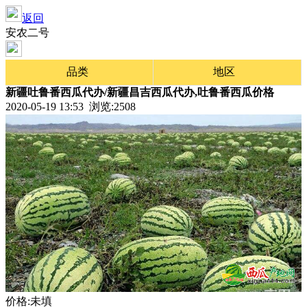
返回
安农二号
品类
地区
新疆吐鲁番西瓜代办/新疆昌吉西瓜代办,吐鲁番西瓜价格
2020-05-19 13:53 浏览:
2508
价格:未填