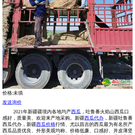
价格:未填
发送询价
2021年新疆疆境内各地均产
西瓜
，吐鲁番火焰山西瓜口
感好，质量美、欢迎来产地采购。新疆
西瓜代办
，新疆吐鲁番
西瓜代办，新疆
西瓜价格
行情、尤以昌吉的西瓜最为有名所产
西瓜品质优良、外形美观均称、价格低廉、口感好、并皮薄坚