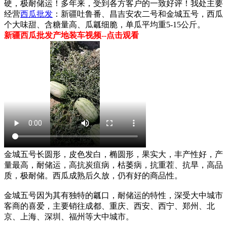
硬，极耐储运！多年来，受到各方客户的一致好评！我处主要
经营
西瓜批发
：新疆吐鲁番、昌吉安农二号和金城五号，西瓜
个大味甜、含糖量高、瓜瓤细脆，单瓜平均重5-15公斤。
新疆西瓜批发产地装车视频--点击观看
金城五号长圆形，皮色发白，椭圆形，果实大，丰产性好，产
量最高，耐储运，高抗炭疽病，枯萎病，抗重茬、抗旱，高品
质，极耐储。西瓜成熟后久放，仍有好的商品性。
金城五号因为其有独特的瓤口，耐储运的特性，深受大中城市
客商的喜爱，主要销往成都、重庆、西安、西宁、郑州、北
京、上海、深圳、福州等大中城市。