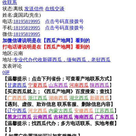
收联系
状态:
离线
发送信件
在线交谈
姓名:庞国武(先生)
电话:
18195819995
点击号码直接拨号
手机:
18195819995
点击号码直接拨号
微信:
18195819995
加微信请说明是在【西瓜产地网】看到的
打电话请说明是在【西瓜产地网】看到的
地区:云南
地址:
专业代办代收新疆西瓜，缅甸西瓜，老挝西瓜
发表评论
0评
【温馨提示：点击下列省份；可查看产地联系方式】
【
甘肃西瓜
宁夏西瓜
山东西瓜
河南西瓜
陕西西瓜
】
【买卖西瓜就上；《西瓜产地网》百度搜索；查找】
【
广西西瓜
浙江西瓜
湖南西瓜
湖北西瓜
新疆西瓜
】
【遇到、虚假、欺诈信息 联系客服、删除信息内容】
【
辽宁西瓜
河北西瓜
内蒙古西瓜
安徽西瓜
江苏西瓜
】
【
黑龙江西瓜
云南西瓜
吉林西瓜
海南西瓜
广东西瓜
】
【温馨提示；找西瓜代办；多方电话联系、实地考察】
【 】