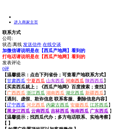
进入商家主页
联系方式
公司:
状态:
离线
发送信件
在线交谈
加微信请说明是在【西瓜产地网】看到的
打电话请说明是在【西瓜产地网】看到的
发表评论
0评
【温馨提示：点击下列省份；可查看产地联系方式】
【
甘肃西瓜
宁夏西瓜
山东西瓜
河南西瓜
陕西西瓜
】
【买卖西瓜就上；《西瓜产地网》百度搜索；查找】
【
广西西瓜
浙江西瓜
湖南西瓜
湖北西瓜
新疆西瓜
】
【遇到、虚假、欺诈信息 联系客服、删除信息内容】
【
辽宁西瓜
河北西瓜
内蒙古西瓜
安徽西瓜
江苏西瓜
】
【
黑龙江西瓜
云南西瓜
吉林西瓜
海南西瓜
广东西瓜
】
【温馨提示；找西瓜代办；多方电话联系、实地考察】
【 】