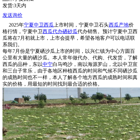
发货:3天内
发送询价
2025年
宁夏
中卫
西瓜
上市时间，宁夏中卫石头
西瓜产地
价
格行情，宁夏中卫
西瓜代办
硒砂瓜
代办销售。预计宁夏中卫西
瓜将在7月初就上市，上市会提早，希望各地客户可以电话联
系我们。
每年7月份是宁夏硒沙瓜上市的时间，以兴仁镇为中心方圆百
公里有大量的硒沙瓜。本人常年做代办、代购、代发货，了解
西瓜的品种，东以
中宁
白马鸣沙，南以海源罗山，北以中卫宣
和三台子常乐，由于各地区种植西瓜的时间和气候不同硒沙瓜
的成熟时间也不一样，本人了解各个地方西瓜的成熟时间和真
实的价格，用最短的时间找到最合适的价格。