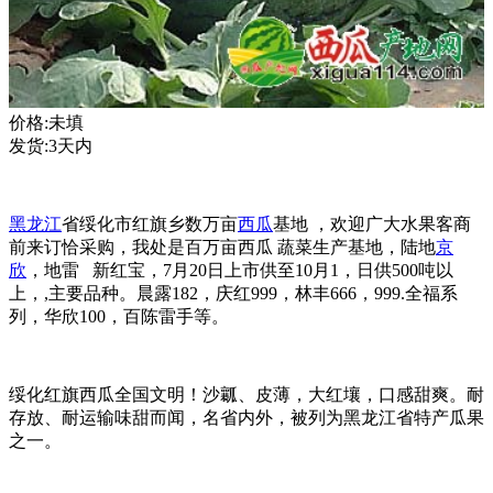
价格:未填
发货:3天内
黑龙江
省绥化市红旗乡数万亩
西瓜
基地 ，欢迎广大水果客商
前来订恰采购，我处是百万亩西瓜 蔬菜生产基地，陆地
京
欣
，地雷 新红宝，7月20日上市供至10月1，日供500吨以
上，,主要品种。晨露182，庆红999，林丰666，999.全福系
列，华欣100，百陈雷手等。
绥化红旗西瓜全国文明！沙瓤、皮薄，大红壤，口感甜爽。耐
存放、耐运输味甜而闻，名省内外，被列为黑龙江省特产瓜果
之一。