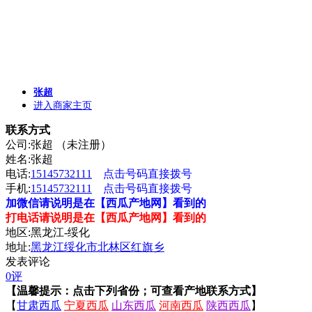
张超
进入商家主页
联系方式
公司:张超 （未注册）
姓名:张超
电话:
15145732111
点击号码直接拨号
手机:
15145732111
点击号码直接拨号
加微信请说明是在【西瓜产地网】看到的
打电话请说明是在【西瓜产地网】看到的
地区:黑龙江-绥化
地址:
黑龙江绥化市北林区红旗乡
发表评论
0评
【温馨提示：点击下列省份；可查看产地联系方式】
【
甘肃西瓜
宁夏西瓜
山东西瓜
河南西瓜
陕西西瓜
】