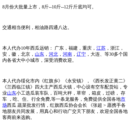
8月份大批量上市，8斤--10斤--12斤斤底均可。
交通相当便利，柏油路四通八达。
本人代办10年西瓜远销： 广东，福建，重庆，
江苏
，浙江，
安，徽，北京，
山东
，
河北
，
河南
，
辽宁
，大连、等30多个国
内各省大中小城市，深受消费欢迎。
本人代办绥化市内《红旗乡》《永安镇》，《西长发正黄二》
《兰西临江镇》四大主产西瓜大镇，中心设有空车配货站，专
业
山东
小工选瓜装车队，百吨大秤，草帘 ，箱皮，过磅， 存
车 ，吃、住、行全免费,等一条龙服务，免费提供全国各地
市
场
西瓜 蔬菜批发行情，红旗西瓜协会会长 《张超 > 愿携手各
地朋友共同发展，用真心和行动广交天下朋友，欢迎全国各地
客商前来选购。