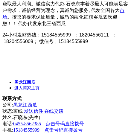
赚取最大利润。诚信实力代办 石晓东本着尽最大可能满足客
户需求，诚信经营为理念，真诚为您服务, 代发全国各大
市
场
。按您的要求保证质量
，诚恳的绥化红旗乡瓜农欢迎
您！！
代办代发东北三省西瓜
24小时发财热线；15184555999 ；18204556111 ；
18204556009； 微信号；15184555999
黑龙江西瓜
进入商家主页
联系方式
公司:
黑龙江西瓜
状态:
离线
发送信件
在线交谈
姓名:石晓东(先生)
电话:
0455-8562385
点击号码直接拨号
手机:
15184555999
点击号码直接拨号