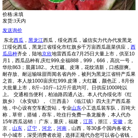
价格:未填
发货:3天内
发送询价
东北
西瓜
，
黑龙江
西瓜，绥化西瓜，诚信实力代办代发黑龙
江绥化西瓜
，黑龙江省绥化市红旗乡千万亩西瓜蔬菜供应，
西
瓜品种
齐全，陆地
京欣
地雷西瓜在7月25日大量上市，供至10
月1，西瓜品种有,庆红999,全福888，999，666，高抗一号，
华欣863；晨露182.。大红瓤、皮薄，花纹清新，口感甜爽。
耐存放、耐运输味甜而闻名省内外，被列为黑龙江省特产瓜果
之首。本人放1000亩庆红999.皮薄，大红瓤，颜色正，8月份
大批量上市，8斤--10斤--12斤斤底均可。日供应1000吨以
上, 交通相当便利，柏油路四通八达。本人代办绥化市《红
旗乡》《永安镇》，《兰西县》《临江镇》四大主产西瓜基
地，中心设有空车配货站，专业
山东
小工选瓜装车队，百吨大
称，草帘，搭铺，存车，吃住行免费一条龙服务，本人代办
15年西瓜远销： 广东，重庆，福建，
江苏
，浙江，
安徽
，北
京，
山东
，
辽宁
，
河北
，
河南
，山西，等30多个国内各省大
中小城市，深受消费者欢迎 , 选择正规代办您可以省心省钱，