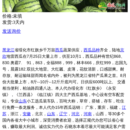
价格:未填
发货:3天内
发送询价
黑龙江
省绥化市红旗乡千万亩
西瓜
蔬菜供应，
西瓜品种
齐全，陆地
京
欣
地雷西瓜在7月25日大量上市，供至10月1，西瓜品种有世纪868、
830.奥霸7. 91，863，全福888，999，林丰666，庆红999，志国九
号，晨露182.双抗大地雷。大红瓤、皮薄，花纹清新，口感甜爽。耐
存放、耐运输味甜而闻名省内外，被列为黑龙江省特产瓜果之首。8月
份大批量上市，8斤--10斤--12斤斤底均可。日供应600吨以上, 交通
相当便利，柏油路四通八达。本人代办绥化市《红旗乡》《永安
镇》，《兰西县》《临江镇》四大主产西瓜基地，中心设有空车配货
站，专业
山东
小工选瓜装车队，百吨大称，草帘，搭铺，存车，吃住
行免费一条龙服务，本人代办15年西瓜远销： 广东，重庆，福建，
江
苏
，浙江，
安徽
，北京，
山东
，
辽宁
，
河北
，
河南
，山西，等30多个
国内各省大中小城市，深受消费者欢迎 , 选择正规代办您可以省心省
钱，赚取最大利润。诚信实力代办 石晓东本着尽最大可能满足客户需