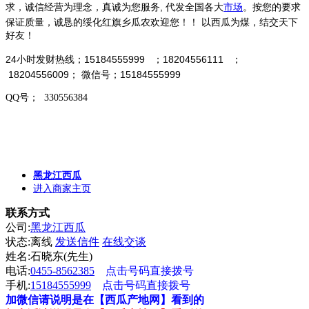
求，诚信经营为理念，真诚为您服务, 代发全国各大
市场
。按您的要求
保证质量
，诚恳的绥化红旗乡瓜农欢迎您！！
以西瓜为煤，结交天下
好友！
24小时发财热线；15184555999 ；18204556111 ；
18204556009； 微信号；15184555999
QQ号； 330556384
黑龙江西瓜
进入商家主页
联系方式
公司:
黑龙江西瓜
状态:
离线
发送信件
在线交谈
姓名:石晓东(先生)
电话:
0455-8562385
点击号码直接拨号
手机:
15184555999
点击号码直接拨号
加微信请说明是在【西瓜产地网】看到的