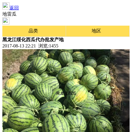
返回
地雷瓜
品类
地区
黑龙江绥化西瓜代办批发产地
2017-08-13 22:21 浏览:
1455