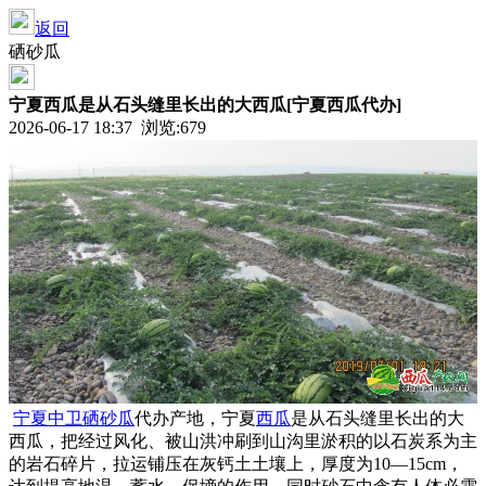
返回
硒砂瓜
宁夏西瓜是从石头缝里长出的大西瓜[宁夏西瓜代办]
2026-06-17 18:37 浏览:
679
宁夏
中卫
硒砂瓜
代办产地，宁夏
西瓜
是从石头缝里长出的大
西瓜，把经过风化、被山洪冲刷到山沟里淤积的以石炭系为主
的岩石碎片，拉运铺压在灰钙土土壤上，厚度为10—15cm，